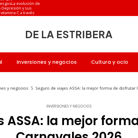
riesgos
La evolución de
n Depresión y sus
vitamina C a través
ones más versionadas
DE LA ESTRIBERA
l
Inversiones y negocios
Cultura y ocio
nes y negocios
Seguro de viajes ASSA: la mejor forma de disfrutar
INVERSIONES Y NEGOCIOS
s ASSA: la mejor forma 
Carnavales 2026