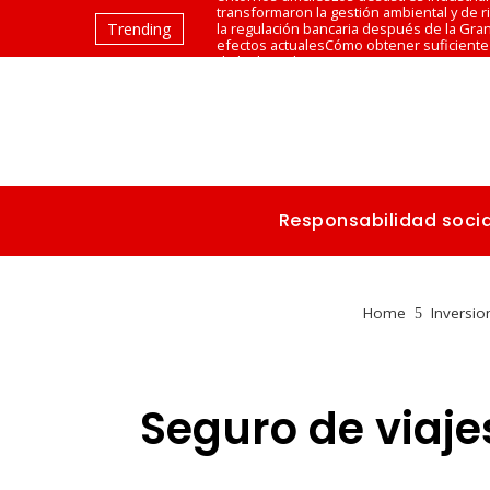
transformaron la gestión ambiental y de 
Trending
la regulación bancaria después de la Gra
efectos actuales
Cómo obtener suficiente 
de la dieta diaria y sus ventajas
Las canci
con melodías memorables
Responsabilidad socia
Home
Inversio
Seguro de viaje