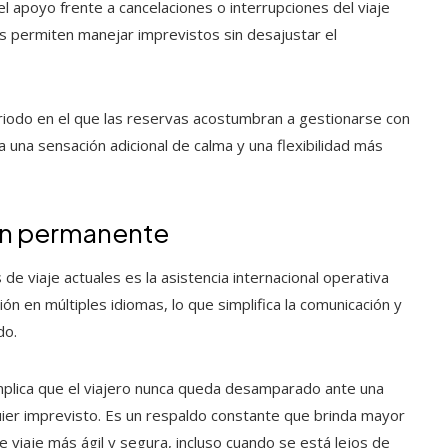
el apoyo frente a cancelaciones o interrupciones del viaje
os permiten manejar imprevistos sin desajustar el
eriodo en el que las reservas acostumbran a gestionarse con
 una sensación adicional de calma y una flexibilidad más
tén permanente
e viaje actuales es la asistencia internacional operativa
ión en múltiples idiomas, lo que simplifica la comunicación y
do.
mplica que el viajero nunca queda desamparado ante una
uier imprevisto. Es un respaldo constante que brinda mayor
e viaje más ágil y segura, incluso cuando se está lejos de