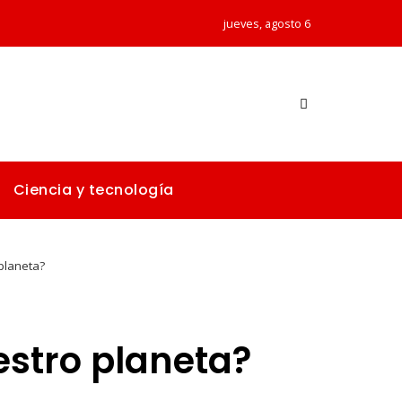
jueves, agosto 6
Ciencia y tecnología
planeta?
estro planeta?