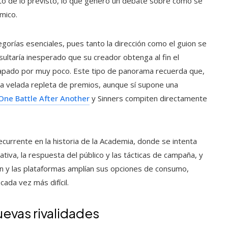
sto de lo previsto, lo que generó un debate sobre cómo se
mico.
egorías esenciales, pues tanto la dirección como el guion se
ultaría inesperado que su creador obtenga al fin el
capado por muy poco. Este tipo de panorama recuerda que,
na velada repleta de premios, aunque sí supone una
One Battle After Another
y Sinners compiten directamente
currente en la historia de la Academia, donde se intenta
ativa, la respuesta del público y las tácticas de campaña, y
an y las plataformas amplían sus opciones de consumo,
ada vez más difícil.
uevas rivalidades