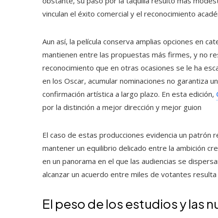
obstante, su paso por la taquilla resultó más mode
vinculan el éxito comercial y el reconocimiento acadé
Aun así, la película conserva amplias opciones en cat
mantienen entre las propuestas más firmes, y no res
reconocimiento que en otras ocasiones se le ha es
en los Oscar, acumular nominaciones no garantiza u
confirmación artística a largo plazo. En esta edición,
por la distinción a mejor dirección y mejor guion
El caso de estas producciones evidencia un patrón re
mantener un equilibrio delicado entre la ambición cre
en un panorama en el que las audiencias se dispers
alcanzar un acuerdo entre miles de votantes resulta c
El peso de los estudios y las n