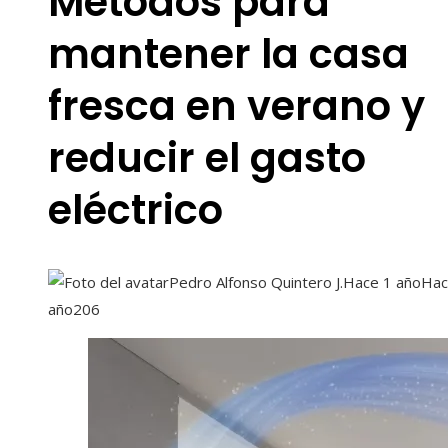
Métodos para
mantener la casa
fresca en verano y
reducir el gasto
eléctrico
Pedro Alfonso Quintero J.
Hace 1 año
Hac
año
206