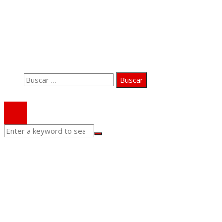
Información
Quiénes somos
Aviso Legal
Contacto
Buscar:
© 2020 Todos los derechos Reservados.