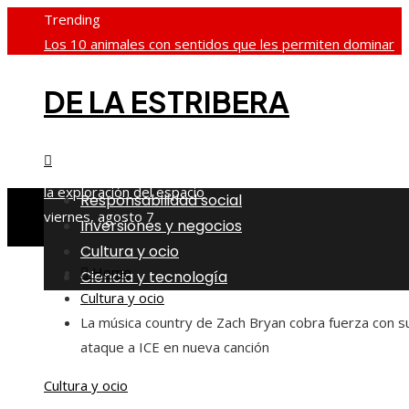
Trending
Los 10 animales con sentidos que les permiten dominar
entornos difíciles
La evolución de la regulación bancaria
DE LA ESTRIBERA
después de la Gran Depresión y sus efectos actuales
Cóm
obtener suficiente vitamina C a través de la dieta diaria y 
ventajas
Las canciones más versionadas con melodías
memorables
Las misiones espaciales históricas que defini
la exploración del espacio
Responsabilidad social
viernes, agosto 7
Inversiones y negocios
Cultura y ocio
Home
Ciencia y tecnología
Cultura y ocio
La música country de Zach Bryan cobra fuerza con s
ataque a ICE en nueva canción
Cultura y ocio