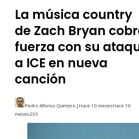
La música country
de Zach Bryan cob
fuerza con su ataq
a ICE en nueva
canción
Pedro Alfonso Quintero J.
Hace 10 meses
Hace 10
meses
235