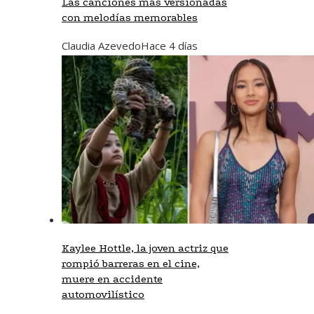
Las canciones más versionadas
con melodías memorables
Claudia Azevedo
Hace 4 días
Kaylee Hottle, la joven actriz que
rompió barreras en el cine,
muere en accidente
automovilístico