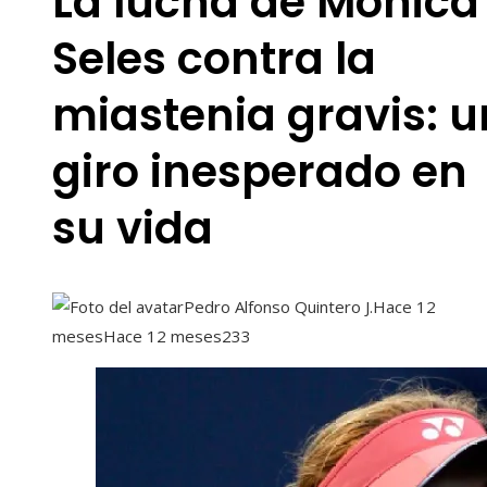
La lucha de Monica
Seles contra la
miastenia gravis: u
giro inesperado en
su vida
Pedro Alfonso Quintero J.
Hace 12
meses
Hace 12 meses
233