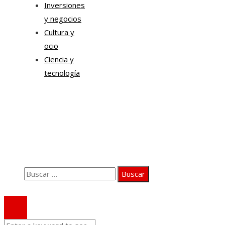
Inversiones
y negocios
Cultura y
ocio
Ciencia y
tecnología
Información
Quiénes somos
Aviso Legal
Contacto
Buscar:
© 2020 Todos los derechos Reservados.