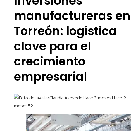
Inversiones
manufactureras en
Torreón: logística
clave para el
crecimiento
empresarial
Claudia Azevedo
Hace 3 meses
Hace 2
meses
52