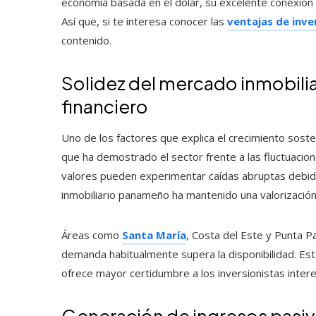
economía basada en el dólar, su excelente conexión r
Así que, si te interesa conocer las
ventajas de inve
contenido.
Solidez del mercado inmobilia
financiero
Uno de los factores que explica el crecimiento sosten
que ha demostrado el sector frente a las fluctuacio
valores pueden experimentar caídas abruptas debid
inmobiliario panameño ha mantenido una valorizació
Áreas como
Santa María
, Costa del Este y Punta P
demanda habitualmente supera la disponibilidad. Esta
ofrece mayor certidumbre a los inversionistas inter
Generación de ingresos pasi