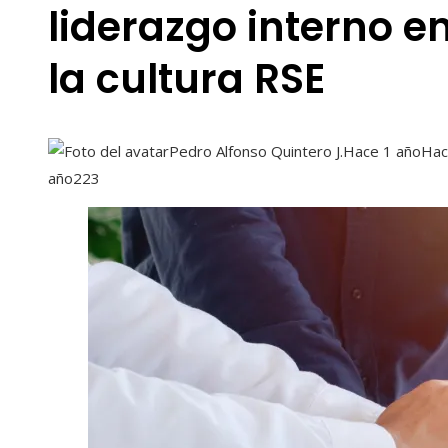
liderazgo interno e
la cultura RSE
Pedro Alfonso Quintero J.
Hace 1 año
Hac
año
223