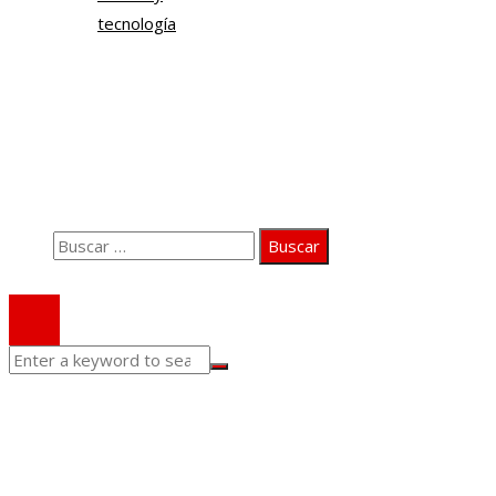
tecnología
Información
Quiénes somos
Aviso Legal
Contacto
Buscar:
© 2020 Todos los derechos Reservados.