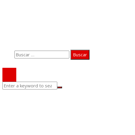
Información
Quiénes somos
Aviso Legal
Contacto
Buscar:
© 2020 Todos los derechos Reservados.