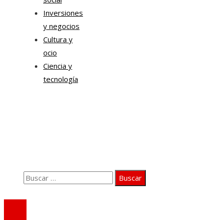
Inversiones
y negocios
Cultura y
ocio
Ciencia y
tecnología
Información
Quiénes somos
Aviso Legal
Contacto
Buscar:
© 2020 Todos los derechos Reservados.