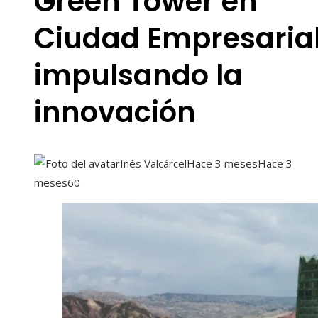
Green Tower en
Ciudad Empresarial
impulsando la
innovación
Inés Valcárcel
Hace 3 meses
Hace 3
meses
60