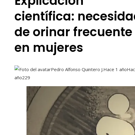
Explicación
científica: necesid
de orinar frecuente
en mujeres
Pedro Alfonso Quintero J.
Hace 1 año
Hac
año
229