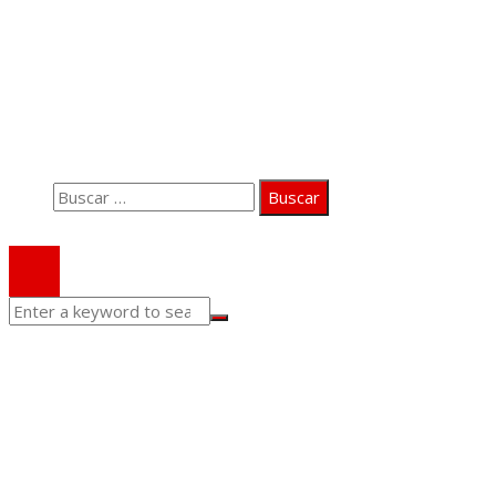
Información
Quiénes somos
Aviso Legal
Contacto
Buscar:
© 2020 Todos los derechos Reservados.