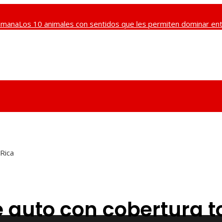
humana
Los 10 animales con sentidos que les permiten dominar ento
n de la regulación bancaria después de la Gran Depresión y sus e
Rica
 auto con cobertura t