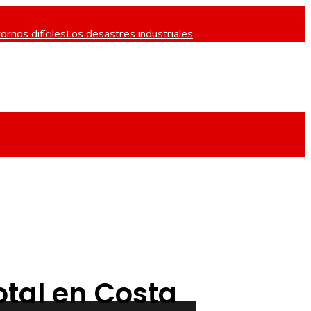
rnos difíciles
Los desastres industriales
fectos actuales
Cómo obtener suficiente
otal en Costa