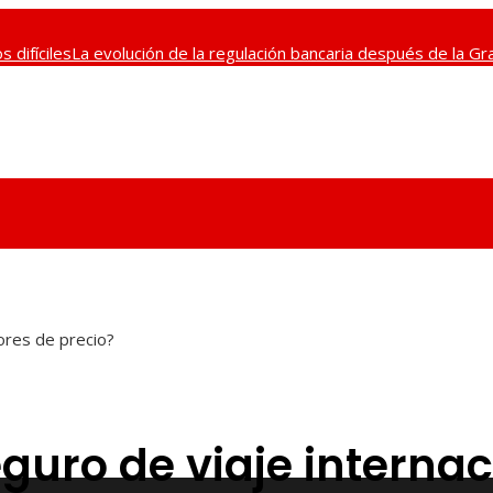
 difíciles
La evolución de la regulación bancaria después de la G
diaria y sus ventajas
Las canciones más versionadas con melodí
tores de precio?
uro de viaje internac