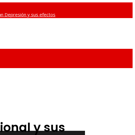
ran Depresión y sus efectos
as memorables
Las misiones espaciales
ional y sus