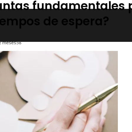
untas fundamentales 
tiempos de espera?
2 meses
58