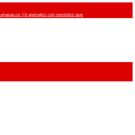
 humana
Los 10 animales con sentidos que
atrimonio de la Humanidad: las 8