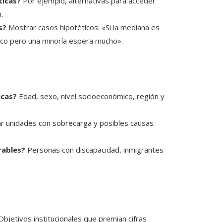
ticas?
Por ejemplo, alternativas para acceder
.
s?
Mostrar casos hipotéticos: «Si la mediana es
poco pero una minoría espera mucho».
icas?
Edad, sexo, nivel socioeconómico, región y
ar unidades con sobrecarga y posibles causas
rables?
Personas con discapacidad, inmigrantes
bjetivos institucionales que premian cifras