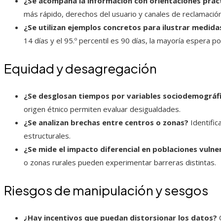
¿Se acompaña la información con orientaciones prác
más rápido, derechos del usuario y canales de reclamación
¿Se utilizan ejemplos concretos para ilustrar medida
14 días y el 95.º percentil es 90 días, la mayoría espera 
Equidad y desagregación
¿Se desglosan tiempos por variables sociodemográf
origen étnico permiten evaluar desigualdades.
¿Se analizan brechas entre centros o zonas?
Identific
estructurales.
¿Se mide el impacto diferencial en poblaciones vulne
o zonas rurales pueden experimentar barreras distintas.
Riesgos de manipulación y sesgos
¿Hay incentivos que puedan distorsionar los datos?
O