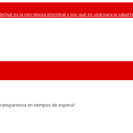
le
Qué es la microbiota intestinal y por qué es vital para la salud
puede crear empleos de calidad a partir de su renta energética
P
 transparencia en tiempos de espera?