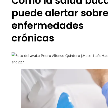
Cómo la salud buca
puede alertar sobr
enfermedades
crónicas
Pedro Alfonso Quintero J.
Hace 1 año
Hac
año
227