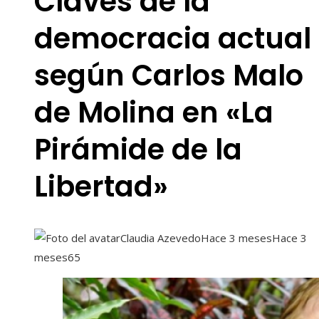
Claves de la
democracia actual
según Carlos Malo
de Molina en «La
Pirámide de la
Libertad»
Claudia Azevedo
Hace 3 meses
Hace 3
meses
65