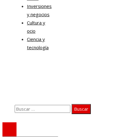
Inversiones
y negocios
Cultura y
ocio
Ciencia y
tecnología
Información
Quiénes somos
Aviso Legal
Contacto
Buscar:
© 2020 Todos los derechos Reservados.