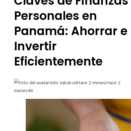
Claves de Finanzas
Personales en
Panamá: Ahorrar e
Invertir
Eficientemente
Inés Valcárcel
Hace 2 meses
Hace 2
meses
46