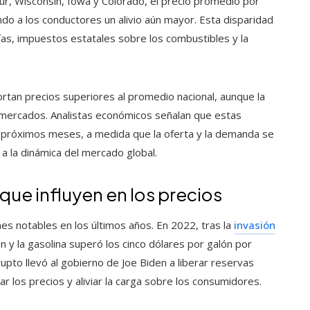
ur, Wisconsin, Iowa y Colorado, el precio promedio por
do a los conductores un alivio aún mayor. Esta disparidad
rías, impuestos estatales sobre los combustibles y la
rtan precios superiores al promedio nacional, aunque la
s mercados. Analistas económicos señalan que estas
s próximos meses, a medida que la oferta y la demanda se
 a la dinámica del mercado global.
que influyen en los precios
nes notables en los últimos años. En 2022, tras la
invasión
n y la gasolina superó los cinco dólares por galón por
upto llevó al gobierno de Joe Biden a liberar reservas
ar los precios y aliviar la carga sobre los consumidores.