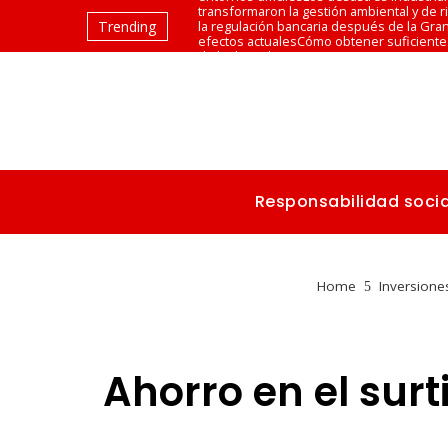
transformaron la gestión ambiental y de 
Trending
la regulación bancaria después de la Gra
efectos actuales
Cómo obtener suficiente 
de la dieta diaria y sus ventajas
Las canci
con melodías memorables
Responsabilidad socia
Home
Inversione
Ahorro en el surt