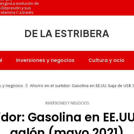
riesgos
La evolución de
n Depresión y sus
vitamina C a través
ones más versionadas
DE LA ESTRIBERA
l
Inversiones y negocios
Cultura y ocio
s y negocios
Ahorro en el surtidor: Gasolina en EE.UU. baja de US$ 
INVERSIONES Y NEGOCIOS
idor: Gasolina en EE.UU
galón (mayo 2021)